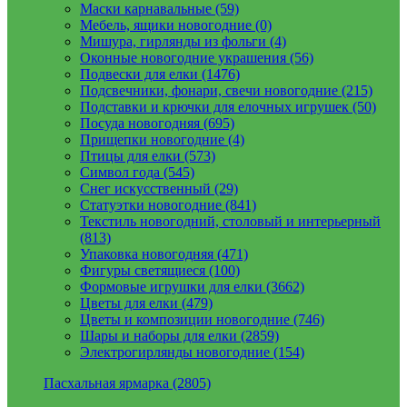
Маски карнавальные (59)
Мебель, ящики новогодние (0)
Мишура, гирлянды из фольги (4)
Оконные новогодние украшения (56)
Подвески для елки (1476)
Подсвечники, фонари, свечи новогодние (215)
Подставки и крючки для елочных игрушек (50)
Посуда новогодняя (695)
Прищепки новогодние (4)
Птицы для елки (573)
Символ года (545)
Снег искусственный (29)
Статуэтки новогодние (841)
Текстиль новогодний, столовый и интерьерный
(813)
Упаковка новогодняя (471)
Фигуры светящиеся (100)
Формовые игрушки для елки (3662)
Цветы для елки (479)
Цветы и композиции новогодние (746)
Шары и наборы для елки (2859)
Электрогирлянды новогодние (154)
Пасхальная ярмарка (2805)