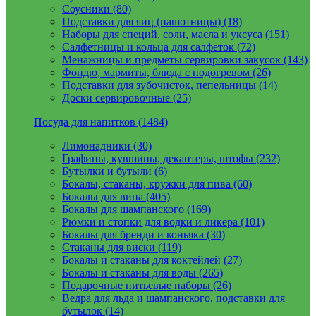
Соусники (80)
Подставки для яиц (пашотницы) (18)
Наборы для специй, соли, масла и уксуса (151)
Салфетницы и кольца для салфеток (72)
Менажницы и предметы сервировки закусок (143)
Фондю, мармиты, блюда с подогревом (26)
Подставки для зубочисток, пепельницы (14)
Доски сервировочные (25)
Посуда для напитков (1484)
Лимонадники (30)
Графины, кувшины, декантеры, штофы (232)
Бутылки и бутыли (6)
Бокалы, стаканы, кружки для пива (60)
Бокалы для вина (405)
Бокалы для шампанского (169)
Рюмки и стопки для водки и ликёра (101)
Бокалы для бренди и коньяка (30)
Стаканы для виски (119)
Бокалы и стаканы для коктейлей (27)
Бокалы и стаканы для воды (265)
Подарочные питьевые наборы (26)
Ведра для льда и шампанского, подставки для
бутылок (14)