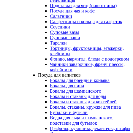
пепельницы
Подставки для яиц (пашотницы)
Посуда для чая и кофе
Салатники
Салфетницы и кольца для салфеток
Соусники
Суповые вазы
Суповые чаши
Тарелки
Тортницы, фруктовницы, этажерки,
хлебницы
Фондю, мармиты, блюда с подогревом
Чайники заварочные, френч-прессы,
кофейники
Посуда для напитков
Бокалы для бренди и коньяка
Бокалы для вина
Бокалы для шампанского
Бокалы и стаканы для воды
Бокалы и стаканы для коктейлей
Бокалы, стаканы, кружки для пива
Бутылки и бутыли
Ведра для льда и шампанского,
подставки для бутылок
Графины, кувшины, декантеры, штофы