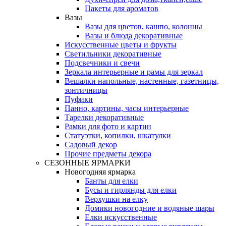
Пакеты для ароматов
Вазы
Вазы для цветов, кашпо, колонны
Вазы и блюда декоративные
Искусственные цветы и фрукты
Светильники декоративные
Подсвечники и свечи
Зеркала интерьерные и рамы для зеркал
Вешалки напольные, настенные, газетницы,
зонтичницы
Пуфики
Панно, картины, часы интерьерные
Тарелки декоративные
Рамки для фото и картин
Статуэтки, копилки, шкатулки
Садовый декор
Прочие предметы декора
СЕЗОННЫЕ ЯРМАРКИ
Новогодняя ярмарка
Банты для елки
Бусы и гирлянды для елки
Верхушки на елку
Домики новогодние и водяные шары
Елки искусственные