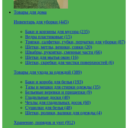
Товары для дома
Инвентарь для уборки (445)
Баки и корзины для мусора (235)
Ведра пластиковые (15)
Тряпки, салфетки, губки, перчатки для уборки (87)
Щетки, метлы, веники, совки (20)
Швабры, рукоятки, сменные части (66)
Щетки для мытья окон (16)
Щетки, скребки для чистки поверхностей (6)
Товары для ухода за одеждой (389)
Баки и короба для белья (193)
Тазы и мешки для стирки одежды (35)
Бельевые веревки и прищепки (9)
Гладильные доски (40)
Чехлы для гладильных досок (60)
Сушилки для белья (48)
Щетки, ролики, валики для одежды (4)
Хранение, порядок и уют (912)