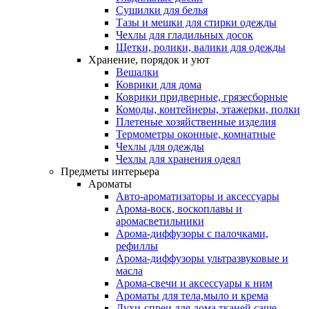
Сушилки для белья
Тазы и мешки для стирки одежды
Чехлы для гладильных досок
Щетки, ролики, валики для одежды
Хранение, порядок и уют
Вешалки
Коврики для дома
Коврики придверные, грязесборные
Комоды, контейнеры, этажерки, полки
Плетеные хозяйственные изделия
Термометры оконные, комнатные
Чехлы для одежды
Чехлы для хранения одеял
Предметы интерьера
Ароматы
Авто-ароматизаторы и аксессуары
Арома-воск, воскоплавы и
аромасветильники
Арома-диффузоры с палочками,
рефиллы
Арома-диффузоры ультразвуковые и
масла
Арома-свечи и аксессуары к ним
Ароматы для тела,мыло и крема
Духи-спреи для дома,тканей,саше