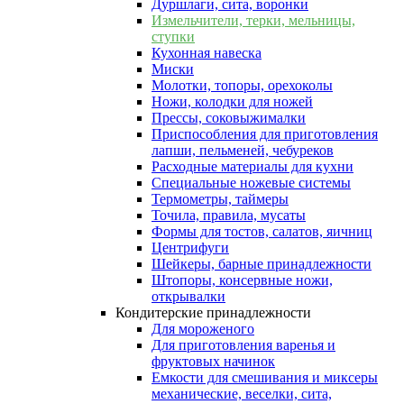
Дуршлаги, сита, воронки
Измельчители, терки, мельницы,
ступки
Кухонная навеска
Миски
Молотки, топоры, орехоколы
Ножи, колодки для ножей
Прессы, соковыжималки
Приспособления для приготовления
лапши, пельменей, чебуреков
Расходные материалы для кухни
Специальные ножевые системы
Термометры, таймеры
Точила, правила, мусаты
Формы для тостов, салатов, яичниц
Центрифуги
Шейкеры, барные принадлежности
Штопоры, консервные ножи,
открывалки
Кондитерские принадлежности
Для мороженого
Для приготовления варенья и
фруктовых начинок
Емкости для смешивания и миксеры
механические, веселки, сита,