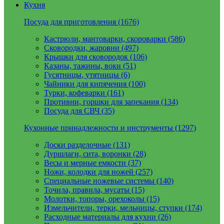
Кухня
Посуда для приготовления (1676)
Кастрюли, мантоварки, скороварки (586)
Сковородки, жаровни (497)
Крышки для сковородок (106)
Казаны, тажины, воки (51)
Гусятницы, утятницы (6)
Чайники для кипячения (100)
Турки, кофеварки (161)
Противни, горшки для запекания (134)
Посуда для СВЧ (35)
Кухонные принадлежности и инструменты (1297)
Доски разделочные (131)
Дуршлаги, сита, воронки (28)
Весы и мерные емкости (37)
Ножи, колодки для ножей (257)
Специальные ножевые системы (140)
Точила, правила, мусаты (15)
Молотки, топоры, орехоколы (15)
Измельчители, терки, мельницы, ступки (174)
Расходные материалы для кухни (26)