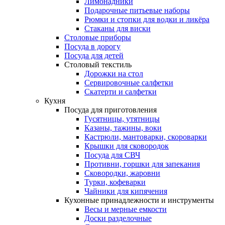
Лимонадники
Подарочные питьевые наборы
Рюмки и стопки для водки и ликёра
Стаканы для виски
Столовые приборы
Посуда в дорогу
Посуда для детей
Столовый текстиль
Дорожки на стол
Сервировочные салфетки
Скатерти и салфетки
Кухня
Посуда для приготовления
Гусятницы, утятницы
Казаны, тажины, воки
Кастрюли, мантоварки, скороварки
Крышки для сковородок
Посуда для СВЧ
Противни, горшки для запекания
Сковородки, жаровни
Турки, кофеварки
Чайники для кипячения
Кухонные принадлежности и инструменты
Весы и мерные емкости
Доски разделочные