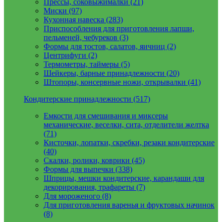
Прессы, соковыжималки (21)
Миски (97)
Кухонная навеска (283)
Приспособления для приготовления лапши,
пельменей, чебуреков (3)
Формы для тостов, салатов, яичниц (2)
Центрифуги (2)
Термометры, таймеры (5)
Шейкеры, барные принадлежности (20)
Штопоры, консервные ножи, открывалки (41)
Кондитерские принадлежности (517)
Емкости для смешивания и миксеры
механические, веселки, сита, отделители желтка
(71)
Кисточки, лопатки, скребки, резаки кондитерские
(40)
Скалки, ролики, коврики (45)
Формы для выпечки (338)
Шприцы, мешки кондитерские, карандаши для
декорирования, трафареты (7)
Для мороженого (8)
Для приготовления варенья и фруктовых начинок
(8)