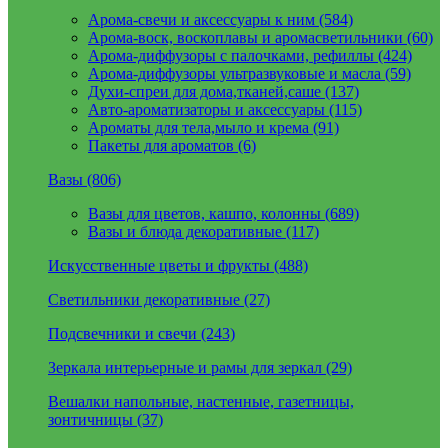
Арома-свечи и аксессуары к ним (584)
Арома-воск, воскоплавы и аромасветильники (60)
Арома-диффузоры с палочками, рефиллы (424)
Арома-диффузоры ультразвуковые и масла (59)
Духи-спреи для дома,тканей,саше (137)
Авто-ароматизаторы и аксессуары (115)
Ароматы для тела,мыло и крема (91)
Пакеты для ароматов (6)
Вазы (806)
Вазы для цветов, кашпо, колонны (689)
Вазы и блюда декоративные (117)
Искусственные цветы и фрукты (488)
Светильники декоративные (27)
Подсвечники и свечи (243)
Зеркала интерьерные и рамы для зеркал (29)
Вешалки напольные, настенные, газетницы,
зонтичницы (37)