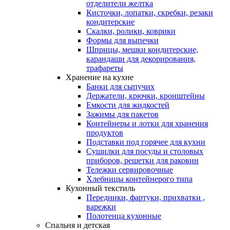
отделители желтка
Кисточки, лопатки, скребки, резаки
кондитерские
Скалки, ролики, коврики
Формы для выпечки
Шприцы, мешки кондитерские,
карандаши для декорирования,
трафареты
Хранение на кухне
Банки для сыпучих
Держатели, крючки, кронштейны
Емкости для жидкостей
Зажимы для пакетов
Контейнеры и лотки для хранения
продуктов
Подставки под горячее для кухни
Сушилки для посуды и столовых
приборов, решетки для раковин
Тележки сервировочные
Хлебницы контейнерого типа
Кухонный текстиль
Передники, фартуки, прихватки ,
варежки
Полотенца кухонные
Спальня и детская