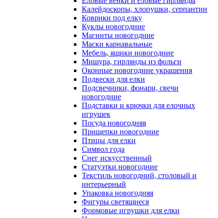
Еловые венки и еловые гирлянды
Калейдоскопы, хлопушки, серпантин
Коврики под елку
Куклы новогодние
Магниты новогодние
Маски карнавальные
Мебель, ящики новогодние
Мишура, гирлянды из фольги
Оконные новогодние украшения
Подвески для елки
Подсвечники, фонари, свечи
новогодние
Подставки и крючки для елочных
игрушек
Посуда новогодняя
Прищепки новогодние
Птицы для елки
Символ года
Снег искусственный
Статуэтки новогодние
Текстиль новогодний, столовый и
интерьерный
Упаковка новогодняя
Фигуры светящиеся
Формовые игрушки для елки