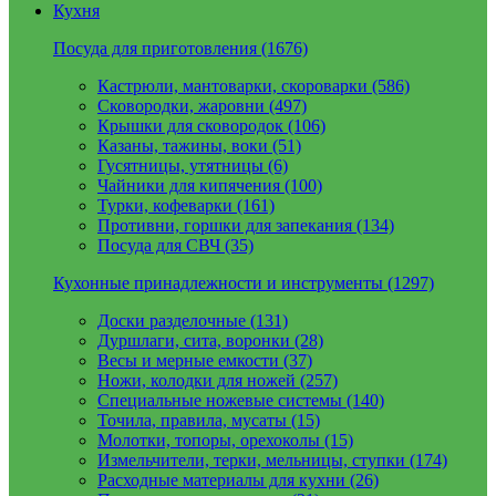
Кухня
Посуда для приготовления (1676)
Кастрюли, мантоварки, скороварки (586)
Сковородки, жаровни (497)
Крышки для сковородок (106)
Казаны, тажины, воки (51)
Гусятницы, утятницы (6)
Чайники для кипячения (100)
Турки, кофеварки (161)
Противни, горшки для запекания (134)
Посуда для СВЧ (35)
Кухонные принадлежности и инструменты (1297)
Доски разделочные (131)
Дуршлаги, сита, воронки (28)
Весы и мерные емкости (37)
Ножи, колодки для ножей (257)
Специальные ножевые системы (140)
Точила, правила, мусаты (15)
Молотки, топоры, орехоколы (15)
Измельчители, терки, мельницы, ступки (174)
Расходные материалы для кухни (26)