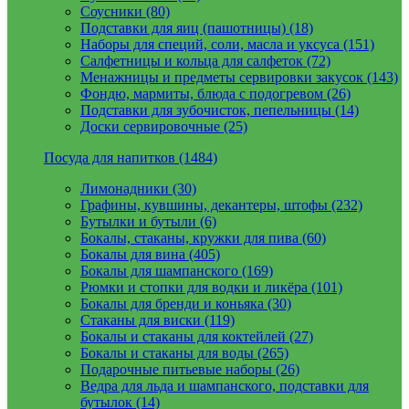
Соусники (80)
Подставки для яиц (пашотницы) (18)
Наборы для специй, соли, масла и уксуса (151)
Салфетницы и кольца для салфеток (72)
Менажницы и предметы сервировки закусок (143)
Фондю, мармиты, блюда с подогревом (26)
Подставки для зубочисток, пепельницы (14)
Доски сервировочные (25)
Посуда для напитков (1484)
Лимонадники (30)
Графины, кувшины, декантеры, штофы (232)
Бутылки и бутыли (6)
Бокалы, стаканы, кружки для пива (60)
Бокалы для вина (405)
Бокалы для шампанского (169)
Рюмки и стопки для водки и ликёра (101)
Бокалы для бренди и коньяка (30)
Стаканы для виски (119)
Бокалы и стаканы для коктейлей (27)
Бокалы и стаканы для воды (265)
Подарочные питьевые наборы (26)
Ведра для льда и шампанского, подставки для
бутылок (14)