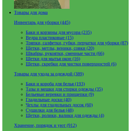
Товары для дома
Инвентарь для уборки (445)
Баки и корзины для мусора (235)
Ведра пластиковые (15)
Тряпки, салфетки, губки, перчатки для уборки (87)
Щетки, метлы, веники, совки (20)
Швабры, рукоятки, сменные части (66)
Щетки для мытья окон (16)
Щетки, скребки для чистки поверхностей (6)
Товары для ухода за одеждой (389)
Баки и короба для белья (193)
Тазы и мешки для стирки одежды (35)
Бельевые веревки и прищепки (9)
Гладильные доски (40)
Чехлы для гладильных досок (60)
Сушилки для белья (48)
Щетки, ролики, валики для одежды (4)
Хранение, порядок и уют (912)