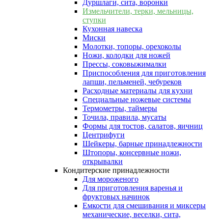
Дуршлаги, сита, воронки
Измельчители, терки, мельницы,
ступки
Кухонная навеска
Миски
Молотки, топоры, орехоколы
Ножи, колодки для ножей
Прессы, соковыжималки
Приспособления для приготовления
лапши, пельменей, чебуреков
Расходные материалы для кухни
Специальные ножевые системы
Термометры, таймеры
Точила, правила, мусаты
Формы для тостов, салатов, яичниц
Центрифуги
Шейкеры, барные принадлежности
Штопоры, консервные ножи,
открывалки
Кондитерские принадлежности
Для мороженого
Для приготовления варенья и
фруктовых начинок
Емкости для смешивания и миксеры
механические, веселки, сита,