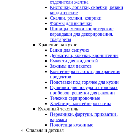
отделители желтка
Кисточки, лопатки, скребки, резаки
кондитерские
Скалки, ролики, коврики
Формы для выпечки
Шприцы, мешки кондитерские,
карандаши для декорирования,
трафареты
Хранение на кухне
Банки для сыпучих
Держатели, крючки, кронштейны
Емкости для жидкостей
Зажимы для пакетов
Контейнеры и лотки для хранения
продуктов
Подставки под горячее для кухни
Сушилки для посуды и столовых
приборов, решетки для раковин
Тележки сервировочные
Хлебницы контейнерого типа
Кухонный текстиль
Передники, фартуки, прихватки ,
варежки
Полотенца кухонные
Спальня и детская