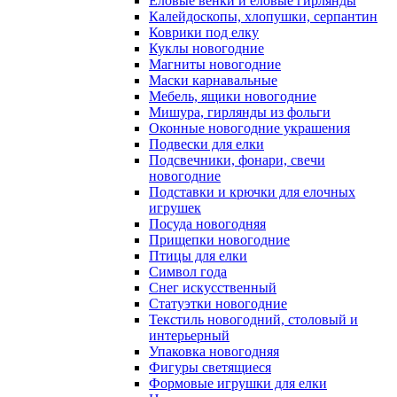
Еловые венки и еловые гирлянды
Калейдоскопы, хлопушки, серпантин
Коврики под елку
Куклы новогодние
Магниты новогодние
Маски карнавальные
Мебель, ящики новогодние
Мишура, гирлянды из фольги
Оконные новогодние украшения
Подвески для елки
Подсвечники, фонари, свечи
новогодние
Подставки и крючки для елочных
игрушек
Посуда новогодняя
Прищепки новогодние
Птицы для елки
Символ года
Снег искусственный
Статуэтки новогодние
Текстиль новогодний, столовый и
интерьерный
Упаковка новогодняя
Фигуры светящиеся
Формовые игрушки для елки