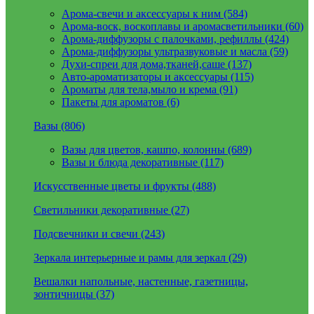
Арома-свечи и аксессуары к ним (584)
Арома-воск, воскоплавы и аромасветильники (60)
Арома-диффузоры с палочками, рефиллы (424)
Арома-диффузоры ультразвуковые и масла (59)
Духи-спреи для дома,тканей,саше (137)
Авто-ароматизаторы и аксессуары (115)
Ароматы для тела,мыло и крема (91)
Пакеты для ароматов (6)
Вазы (806)
Вазы для цветов, кашпо, колонны (689)
Вазы и блюда декоративные (117)
Искусственные цветы и фрукты (488)
Светильники декоративные (27)
Подсвечники и свечи (243)
Зеркала интерьерные и рамы для зеркал (29)
Вешалки напольные, настенные, газетницы,
зонтичницы (37)