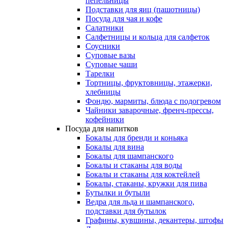
пепельницы
Подставки для яиц (пашотницы)
Посуда для чая и кофе
Салатники
Салфетницы и кольца для салфеток
Соусники
Суповые вазы
Суповые чаши
Тарелки
Тортницы, фруктовницы, этажерки,
хлебницы
Фондю, мармиты, блюда с подогревом
Чайники заварочные, френч-прессы,
кофейники
Посуда для напитков
Бокалы для бренди и коньяка
Бокалы для вина
Бокалы для шампанского
Бокалы и стаканы для воды
Бокалы и стаканы для коктейлей
Бокалы, стаканы, кружки для пива
Бутылки и бутыли
Ведра для льда и шампанского,
подставки для бутылок
Графины, кувшины, декантеры, штофы