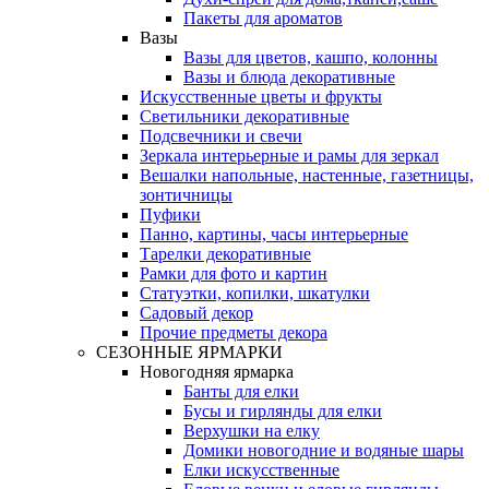
Пакеты для ароматов
Вазы
Вазы для цветов, кашпо, колонны
Вазы и блюда декоративные
Искусственные цветы и фрукты
Светильники декоративные
Подсвечники и свечи
Зеркала интерьерные и рамы для зеркал
Вешалки напольные, настенные, газетницы,
зонтичницы
Пуфики
Панно, картины, часы интерьерные
Тарелки декоративные
Рамки для фото и картин
Статуэтки, копилки, шкатулки
Садовый декор
Прочие предметы декора
СЕЗОННЫЕ ЯРМАРКИ
Новогодняя ярмарка
Банты для елки
Бусы и гирлянды для елки
Верхушки на елку
Домики новогодние и водяные шары
Елки искусственные