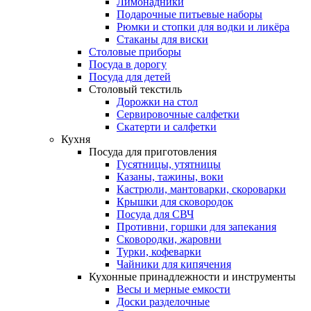
Лимонадники
Подарочные питьевые наборы
Рюмки и стопки для водки и ликёра
Стаканы для виски
Столовые приборы
Посуда в дорогу
Посуда для детей
Столовый текстиль
Дорожки на стол
Сервировочные салфетки
Скатерти и салфетки
Кухня
Посуда для приготовления
Гусятницы, утятницы
Казаны, тажины, воки
Кастрюли, мантоварки, скороварки
Крышки для сковородок
Посуда для СВЧ
Противни, горшки для запекания
Сковородки, жаровни
Турки, кофеварки
Чайники для кипячения
Кухонные принадлежности и инструменты
Весы и мерные емкости
Доски разделочные