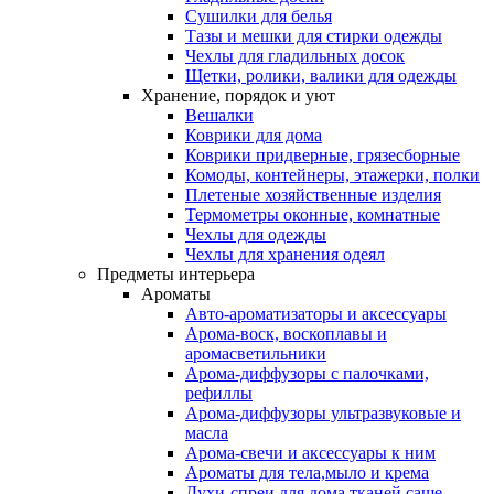
Сушилки для белья
Тазы и мешки для стирки одежды
Чехлы для гладильных досок
Щетки, ролики, валики для одежды
Хранение, порядок и уют
Вешалки
Коврики для дома
Коврики придверные, грязесборные
Комоды, контейнеры, этажерки, полки
Плетеные хозяйственные изделия
Термометры оконные, комнатные
Чехлы для одежды
Чехлы для хранения одеял
Предметы интерьера
Ароматы
Авто-ароматизаторы и аксессуары
Арома-воск, воскоплавы и
аромасветильники
Арома-диффузоры с палочками,
рефиллы
Арома-диффузоры ультразвуковые и
масла
Арома-свечи и аксессуары к ним
Ароматы для тела,мыло и крема
Духи-спреи для дома,тканей,саше