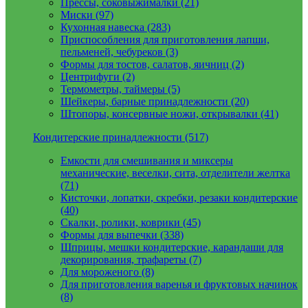
Прессы, соковыжималки (21)
Миски (97)
Кухонная навеска (283)
Приспособления для приготовления лапши,
пельменей, чебуреков (3)
Формы для тостов, салатов, яичниц (2)
Центрифуги (2)
Термометры, таймеры (5)
Шейкеры, барные принадлежности (20)
Штопоры, консервные ножи, открывалки (41)
Кондитерские принадлежности (517)
Емкости для смешивания и миксеры
механические, веселки, сита, отделители желтка
(71)
Кисточки, лопатки, скребки, резаки кондитерские
(40)
Скалки, ролики, коврики (45)
Формы для выпечки (338)
Шприцы, мешки кондитерские, карандаши для
декорирования, трафареты (7)
Для мороженого (8)
Для приготовления варенья и фруктовых начинок
(8)