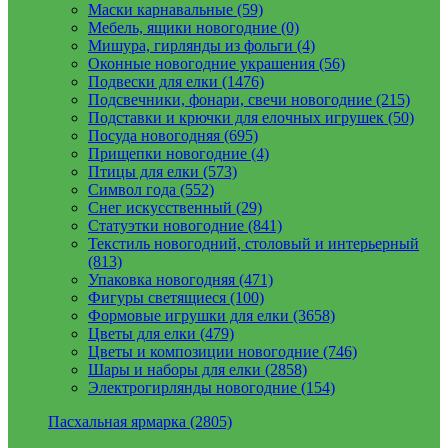
Маски карнавальные (59)
Мебель, ящики новогодние (0)
Мишура, гирлянды из фольги (4)
Оконные новогодние украшения (56)
Подвески для елки (1476)
Подсвечники, фонари, свечи новогодние (215)
Подставки и крючки для елочных игрушек (50)
Посуда новогодняя (695)
Прищепки новогодние (4)
Птицы для елки (573)
Символ года (552)
Снег искусственный (29)
Статуэтки новогодние (841)
Текстиль новогодний, столовый и интерьерный
(813)
Упаковка новогодняя (471)
Фигуры светящиеся (100)
Формовые игрушки для елки (3658)
Цветы для елки (479)
Цветы и композиции новогодние (746)
Шары и наборы для елки (2858)
Электрогирлянды новогодние (154)
Пасхальная ярмарка (2805)