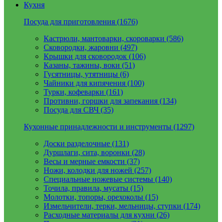
Кухня
Посуда для приготовления (1676)
Кастрюли, мантоварки, скороварки (586)
Сковородки, жаровни (497)
Крышки для сковородок (106)
Казаны, тажины, воки (51)
Гусятницы, утятницы (6)
Чайники для кипячения (100)
Турки, кофеварки (161)
Противни, горшки для запекания (134)
Посуда для СВЧ (35)
Кухонные принадлежности и инструменты (1297)
Доски разделочные (131)
Дуршлаги, сита, воронки (28)
Весы и мерные емкости (37)
Ножи, колодки для ножей (257)
Специальные ножевые системы (140)
Точила, правила, мусаты (15)
Молотки, топоры, орехоколы (15)
Измельчители, терки, мельницы, ступки (174)
Расходные материалы для кухни (26)