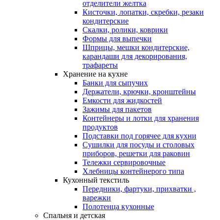
отделители желтка
Кисточки, лопатки, скребки, резаки
кондитерские
Скалки, ролики, коврики
Формы для выпечки
Шприцы, мешки кондитерские,
карандаши для декорирования,
трафареты
Хранение на кухне
Банки для сыпучих
Держатели, крючки, кронштейны
Емкости для жидкостей
Зажимы для пакетов
Контейнеры и лотки для хранения
продуктов
Подставки под горячее для кухни
Сушилки для посуды и столовых
приборов, решетки для раковин
Тележки сервировочные
Хлебницы контейнерого типа
Кухонный текстиль
Передники, фартуки, прихватки ,
варежки
Полотенца кухонные
Спальня и детская