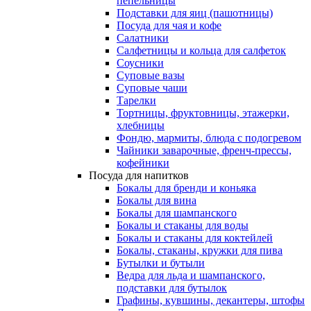
пепельницы
Подставки для яиц (пашотницы)
Посуда для чая и кофе
Салатники
Салфетницы и кольца для салфеток
Соусники
Суповые вазы
Суповые чаши
Тарелки
Тортницы, фруктовницы, этажерки,
хлебницы
Фондю, мармиты, блюда с подогревом
Чайники заварочные, френч-прессы,
кофейники
Посуда для напитков
Бокалы для бренди и коньяка
Бокалы для вина
Бокалы для шампанского
Бокалы и стаканы для воды
Бокалы и стаканы для коктейлей
Бокалы, стаканы, кружки для пива
Бутылки и бутыли
Ведра для льда и шампанского,
подставки для бутылок
Графины, кувшины, декантеры, штофы