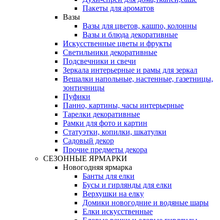
Пакеты для ароматов
Вазы
Вазы для цветов, кашпо, колонны
Вазы и блюда декоративные
Искусственные цветы и фрукты
Светильники декоративные
Подсвечники и свечи
Зеркала интерьерные и рамы для зеркал
Вешалки напольные, настенные, газетницы,
зонтичницы
Пуфики
Панно, картины, часы интерьерные
Тарелки декоративные
Рамки для фото и картин
Статуэтки, копилки, шкатулки
Садовый декор
Прочие предметы декора
СЕЗОННЫЕ ЯРМАРКИ
Новогодняя ярмарка
Банты для елки
Бусы и гирлянды для елки
Верхушки на елку
Домики новогодние и водяные шары
Елки искусственные