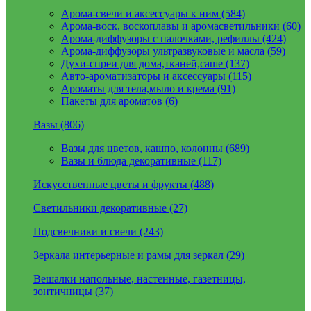
Арома-свечи и аксессуары к ним (584)
Арома-воск, воскоплавы и аромасветильники (60)
Арома-диффузоры с палочками, рефиллы (424)
Арома-диффузоры ультразвуковые и масла (59)
Духи-спреи для дома,тканей,саше (137)
Авто-ароматизаторы и аксессуары (115)
Ароматы для тела,мыло и крема (91)
Пакеты для ароматов (6)
Вазы (806)
Вазы для цветов, кашпо, колонны (689)
Вазы и блюда декоративные (117)
Искусственные цветы и фрукты (488)
Светильники декоративные (27)
Подсвечники и свечи (243)
Зеркала интерьерные и рамы для зеркал (29)
Вешалки напольные, настенные, газетницы,
зонтичницы (37)