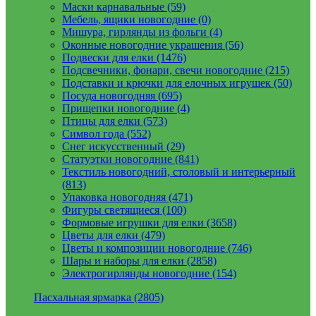
Маски карнавальные (59)
Мебель, ящики новогодние (0)
Мишура, гирлянды из фольги (4)
Оконные новогодние украшения (56)
Подвески для елки (1476)
Подсвечники, фонари, свечи новогодние (215)
Подставки и крючки для елочных игрушек (50)
Посуда новогодняя (695)
Прищепки новогодние (4)
Птицы для елки (573)
Символ года (552)
Снег искусственный (29)
Статуэтки новогодние (841)
Текстиль новогодний, столовый и интерьерный
(813)
Упаковка новогодняя (471)
Фигуры светящиеся (100)
Формовые игрушки для елки (3658)
Цветы для елки (479)
Цветы и композиции новогодние (746)
Шары и наборы для елки (2858)
Электрогирлянды новогодние (154)
Пасхальная ярмарка (2805)