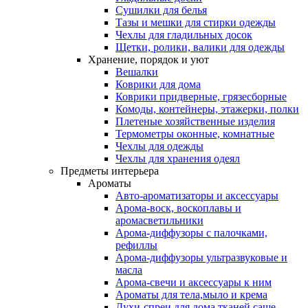
Сушилки для белья
Тазы и мешки для стирки одежды
Чехлы для гладильных досок
Щетки, ролики, валики для одежды
Хранение, порядок и уют
Вешалки
Коврики для дома
Коврики придверные, грязесборные
Комоды, контейнеры, этажерки, полки
Плетеные хозяйственные изделия
Термометры оконные, комнатные
Чехлы для одежды
Чехлы для хранения одеял
Предметы интерьера
Ароматы
Авто-ароматизаторы и аксессуары
Арома-воск, воскоплавы и
аромасветильники
Арома-диффузоры с палочками,
рефиллы
Арома-диффузоры ультразвуковые и
масла
Арома-свечи и аксессуары к ним
Ароматы для тела,мыло и крема
Духи-спреи для дома,тканей,саше