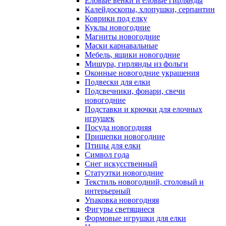
Еловые венки и еловые гирлянды
Калейдоскопы, хлопушки, серпантин
Коврики под елку
Куклы новогодние
Магниты новогодние
Маски карнавальные
Мебель, ящики новогодние
Мишура, гирлянды из фольги
Оконные новогодние украшения
Подвески для елки
Подсвечники, фонари, свечи
новогодние
Подставки и крючки для елочных
игрушек
Посуда новогодняя
Прищепки новогодние
Птицы для елки
Символ года
Снег искусственный
Статуэтки новогодние
Текстиль новогодний, столовый и
интерьерный
Упаковка новогодняя
Фигуры светящиеся
Формовые игрушки для елки