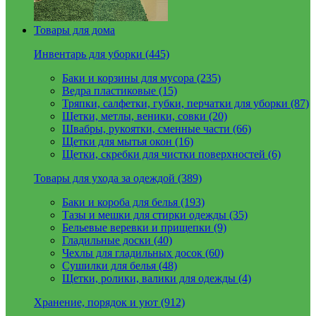
Товары для дома
Инвентарь для уборки (445)
Баки и корзины для мусора (235)
Ведра пластиковые (15)
Тряпки, салфетки, губки, перчатки для уборки (87)
Щетки, метлы, веники, совки (20)
Швабры, рукоятки, сменные части (66)
Щетки для мытья окон (16)
Щетки, скребки для чистки поверхностей (6)
Товары для ухода за одеждой (389)
Баки и короба для белья (193)
Тазы и мешки для стирки одежды (35)
Бельевые веревки и прищепки (9)
Гладильные доски (40)
Чехлы для гладильных досок (60)
Сушилки для белья (48)
Щетки, ролики, валики для одежды (4)
Хранение, порядок и уют (912)