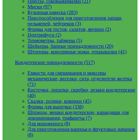
Прессы, соковыжималки (21)
Миски (97)
Кухонная навеска (283)
Приспособления для приготовления лапши,
пельменей, чебуреков (3)
Формы для тостов, салатов, яичниц (2)
Центрифуги (2)
Термометры, таймеры (5)
Шейкеры, барные принадлежности (20)
Штопоры, консервные ножи, открывалки (41)
Кондитерские принадлежности (517)
Емкости для смешивания и миксеры
механические, веселки, сита, отделители желтка
(71)
Кисточки, лопатки, скребки, резаки кондитерские
(40)
Скалки, ролики, коврики (45)
Формы для выпечки (338)
Шприцы, мешки кондитерские, карандаши для
декорирования, трафареты (7)
Для мороженого (8)
Для приготовления варенья и фруктовых начинок
(8)