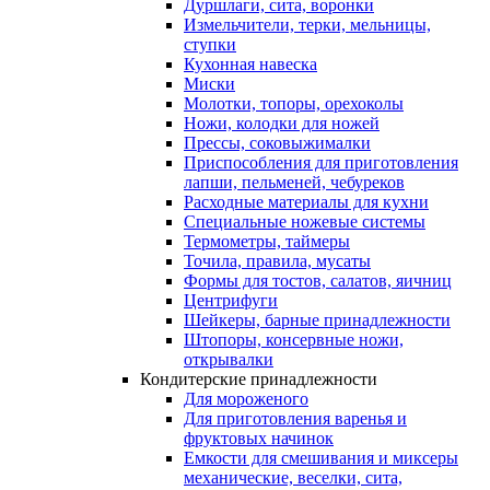
Дуршлаги, сита, воронки
Измельчители, терки, мельницы,
ступки
Кухонная навеска
Миски
Молотки, топоры, орехоколы
Ножи, колодки для ножей
Прессы, соковыжималки
Приспособления для приготовления
лапши, пельменей, чебуреков
Расходные материалы для кухни
Специальные ножевые системы
Термометры, таймеры
Точила, правила, мусаты
Формы для тостов, салатов, яичниц
Центрифуги
Шейкеры, барные принадлежности
Штопоры, консервные ножи,
открывалки
Кондитерские принадлежности
Для мороженого
Для приготовления варенья и
фруктовых начинок
Емкости для смешивания и миксеры
механические, веселки, сита,