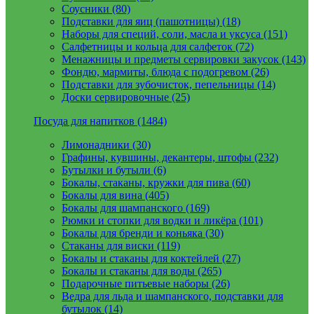
Соусники (80)
Подставки для яиц (пашотницы) (18)
Наборы для специй, соли, масла и уксуса (151)
Салфетницы и кольца для салфеток (72)
Менажницы и предметы сервировки закусок (143)
Фондю, мармиты, блюда с подогревом (26)
Подставки для зубочисток, пепельницы (14)
Доски сервировочные (25)
Посуда для напитков (1484)
Лимонадники (30)
Графины, кувшины, декантеры, штофы (232)
Бутылки и бутыли (6)
Бокалы, стаканы, кружки для пива (60)
Бокалы для вина (405)
Бокалы для шампанского (169)
Рюмки и стопки для водки и ликёра (101)
Бокалы для бренди и коньяка (30)
Стаканы для виски (119)
Бокалы и стаканы для коктейлей (27)
Бокалы и стаканы для воды (265)
Подарочные питьевые наборы (26)
Ведра для льда и шампанского, подставки для
бутылок (14)