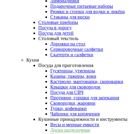
Лимонадники
Подарочные питьевые наборы
Рюмки и стопки для водки и ликёра
Стаканы для виски
Столовые приборы
Посуда в дорогу
Посуда для детей
Столовый текстиль
Дорожки на стол
Сервировочные салфетки
Скатерти и салфетки
Кухня
Посуда для приготовления
Гусятницы, утятницы
Казаны, тажины, воки
Кастрюли, мантоварки, скороварки
Крышки для сковородок
Посуда для СВЧ
Противни, горшки для запекания
Сковородки, жаровни
Турки, кофеварки
Чайники для кипячения
Кухонные принадлежности и инструменты
Весы и мерные емкости
Доски разделочные