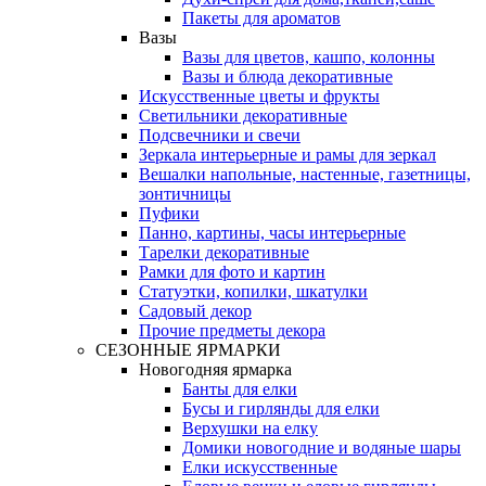
Пакеты для ароматов
Вазы
Вазы для цветов, кашпо, колонны
Вазы и блюда декоративные
Искусственные цветы и фрукты
Светильники декоративные
Подсвечники и свечи
Зеркала интерьерные и рамы для зеркал
Вешалки напольные, настенные, газетницы,
зонтичницы
Пуфики
Панно, картины, часы интерьерные
Тарелки декоративные
Рамки для фото и картин
Статуэтки, копилки, шкатулки
Садовый декор
Прочие предметы декора
СЕЗОННЫЕ ЯРМАРКИ
Новогодняя ярмарка
Банты для елки
Бусы и гирлянды для елки
Верхушки на елку
Домики новогодние и водяные шары
Елки искусственные