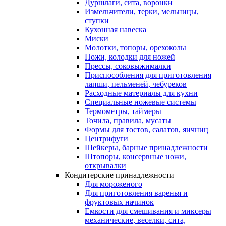
Дуршлаги, сита, воронки
Измельчители, терки, мельницы,
ступки
Кухонная навеска
Миски
Молотки, топоры, орехоколы
Ножи, колодки для ножей
Прессы, соковыжималки
Приспособления для приготовления
лапши, пельменей, чебуреков
Расходные материалы для кухни
Специальные ножевые системы
Термометры, таймеры
Точила, правила, мусаты
Формы для тостов, салатов, яичниц
Центрифуги
Шейкеры, барные принадлежности
Штопоры, консервные ножи,
открывалки
Кондитерские принадлежности
Для мороженого
Для приготовления варенья и
фруктовых начинок
Емкости для смешивания и миксеры
механические, веселки, сита,