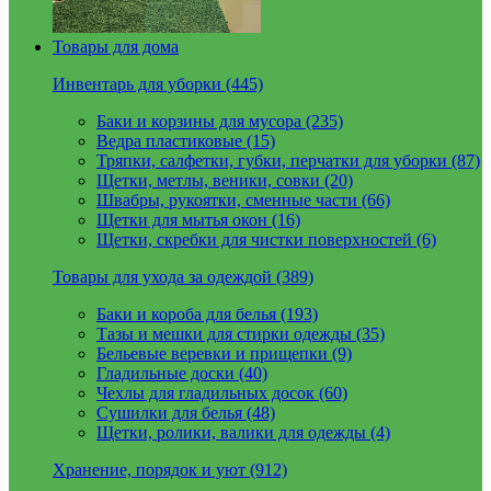
Товары для дома
Инвентарь для уборки (445)
Баки и корзины для мусора (235)
Ведра пластиковые (15)
Тряпки, салфетки, губки, перчатки для уборки (87)
Щетки, метлы, веники, совки (20)
Швабры, рукоятки, сменные части (66)
Щетки для мытья окон (16)
Щетки, скребки для чистки поверхностей (6)
Товары для ухода за одеждой (389)
Баки и короба для белья (193)
Тазы и мешки для стирки одежды (35)
Бельевые веревки и прищепки (9)
Гладильные доски (40)
Чехлы для гладильных досок (60)
Сушилки для белья (48)
Щетки, ролики, валики для одежды (4)
Хранение, порядок и уют (912)