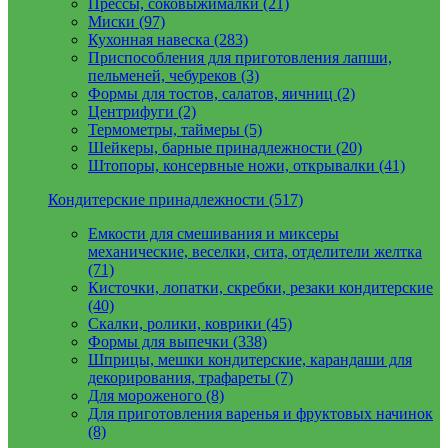
Прессы, соковыжималки (21)
Миски (97)
Кухонная навеска (283)
Приспособления для приготовления лапши,
пельменей, чебуреков (3)
Формы для тостов, салатов, яичниц (2)
Центрифуги (2)
Термометры, таймеры (5)
Шейкеры, барные принадлежности (20)
Штопоры, консервные ножи, открывалки (41)
Кондитерские принадлежности (517)
Емкости для смешивания и миксеры
механические, веселки, сита, отделители желтка
(71)
Кисточки, лопатки, скребки, резаки кондитерские
(40)
Скалки, ролики, коврики (45)
Формы для выпечки (338)
Шприцы, мешки кондитерские, карандаши для
декорирования, трафареты (7)
Для мороженого (8)
Для приготовления варенья и фруктовых начинок
(8)