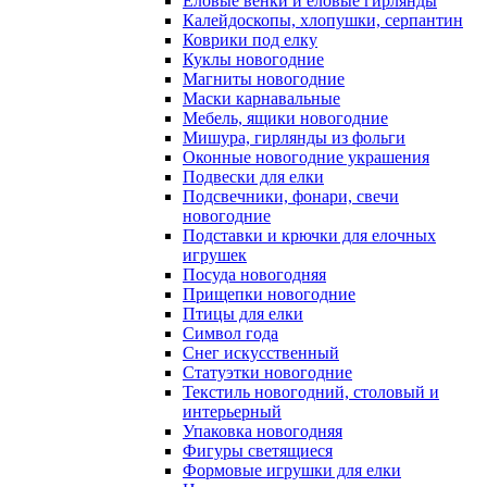
Еловые венки и еловые гирлянды
Калейдоскопы, хлопушки, серпантин
Коврики под елку
Куклы новогодние
Магниты новогодние
Маски карнавальные
Мебель, ящики новогодние
Мишура, гирлянды из фольги
Оконные новогодние украшения
Подвески для елки
Подсвечники, фонари, свечи
новогодние
Подставки и крючки для елочных
игрушек
Посуда новогодняя
Прищепки новогодние
Птицы для елки
Символ года
Снег искусственный
Статуэтки новогодние
Текстиль новогодний, столовый и
интерьерный
Упаковка новогодняя
Фигуры светящиеся
Формовые игрушки для елки