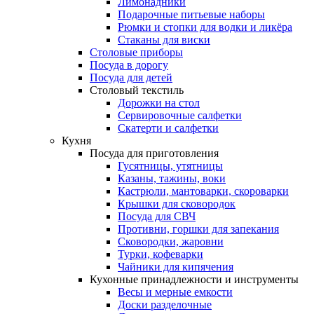
Лимонадники
Подарочные питьевые наборы
Рюмки и стопки для водки и ликёра
Стаканы для виски
Столовые приборы
Посуда в дорогу
Посуда для детей
Столовый текстиль
Дорожки на стол
Сервировочные салфетки
Скатерти и салфетки
Кухня
Посуда для приготовления
Гусятницы, утятницы
Казаны, тажины, воки
Кастрюли, мантоварки, скороварки
Крышки для сковородок
Посуда для СВЧ
Противни, горшки для запекания
Сковородки, жаровни
Турки, кофеварки
Чайники для кипячения
Кухонные принадлежности и инструменты
Весы и мерные емкости
Доски разделочные