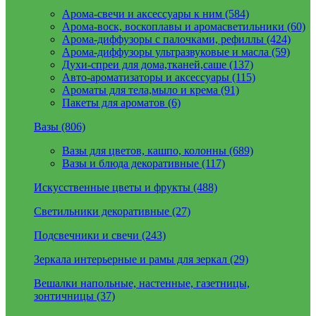
Арома-свечи и аксессуары к ним (584)
Арома-воск, воскоплавы и аромасветильники (60)
Арома-диффузоры с палочками, рефиллы (424)
Арома-диффузоры ультразвуковые и масла (59)
Духи-спреи для дома,тканей,саше (137)
Авто-ароматизаторы и аксессуары (115)
Ароматы для тела,мыло и крема (91)
Пакеты для ароматов (6)
Вазы (806)
Вазы для цветов, кашпо, колонны (689)
Вазы и блюда декоративные (117)
Искусственные цветы и фрукты (488)
Светильники декоративные (27)
Подсвечники и свечи (243)
Зеркала интерьерные и рамы для зеркал (29)
Вешалки напольные, настенные, газетницы,
зонтичницы (37)