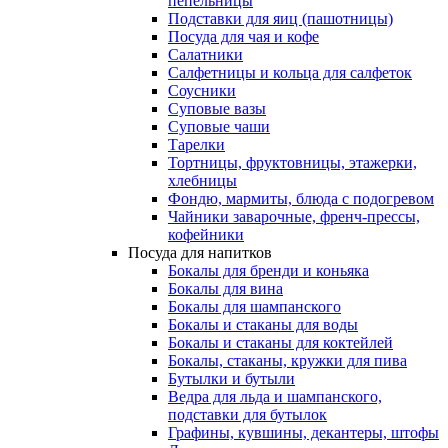
пепельницы
Подставки для яиц (пашотницы)
Посуда для чая и кофе
Салатники
Салфетницы и кольца для салфеток
Соусники
Суповые вазы
Суповые чаши
Тарелки
Тортницы, фруктовницы, этажерки,
хлебницы
Фондю, мармиты, блюда с подогревом
Чайники заварочные, френч-прессы,
кофейники
Посуда для напитков
Бокалы для бренди и коньяка
Бокалы для вина
Бокалы для шампанского
Бокалы и стаканы для воды
Бокалы и стаканы для коктейлей
Бокалы, стаканы, кружки для пива
Бутылки и бутыли
Ведра для льда и шампанского,
подставки для бутылок
Графины, кувшины, декантеры, штофы