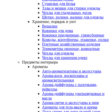
Сушилки для белья
Тазы и мешки для стирки одежды
Чехлы для гладильных досок
Щетки, ролики, валики для одежды
Хранение, порядок и уют
Вешалки
Коврики для дома
Коврики придверные, грязесборные
Комоды, контейнеры, этажерки, полки
Плетеные хозяйственные изделия
Термометры оконные, комнатные
Чехлы для одежды
Чехлы для хранения одеял
Предметы интерьера
Ароматы
Авто-ароматизаторы и аксессуары
Арома-воск, воскоплавы и
аромасветильники
Арома-диффузоры с палочками,
рефиллы
Арома-диффузоры ультразвуковые и
масла
Арома-свечи и аксессуары к ним
Ароматы для тела,мыло и крема
Духи-спреи для дома,тканей,саше