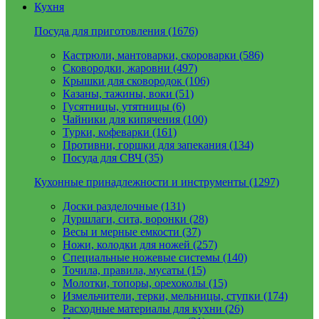
Кухня
Посуда для приготовления (1676)
Кастрюли, мантоварки, скороварки (586)
Сковородки, жаровни (497)
Крышки для сковородок (106)
Казаны, тажины, воки (51)
Гусятницы, утятницы (6)
Чайники для кипячения (100)
Турки, кофеварки (161)
Противни, горшки для запекания (134)
Посуда для СВЧ (35)
Кухонные принадлежности и инструменты (1297)
Доски разделочные (131)
Дуршлаги, сита, воронки (28)
Весы и мерные емкости (37)
Ножи, колодки для ножей (257)
Специальные ножевые системы (140)
Точила, правила, мусаты (15)
Молотки, топоры, орехоколы (15)
Измельчители, терки, мельницы, ступки (174)
Расходные материалы для кухни (26)