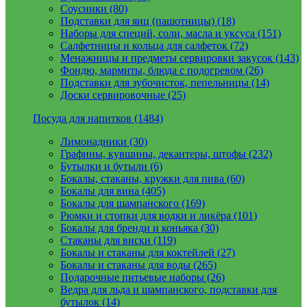
Соусники (80)
Подставки для яиц (пашотницы) (18)
Наборы для специй, соли, масла и уксуса (151)
Салфетницы и кольца для салфеток (72)
Менажницы и предметы сервировки закусок (143)
Фондю, мармиты, блюда с подогревом (26)
Подставки для зубочисток, пепельницы (14)
Доски сервировочные (25)
Посуда для напитков (1484)
Лимонадники (30)
Графины, кувшины, декантеры, штофы (232)
Бутылки и бутыли (6)
Бокалы, стаканы, кружки для пива (60)
Бокалы для вина (405)
Бокалы для шампанского (169)
Рюмки и стопки для водки и ликёра (101)
Бокалы для бренди и коньяка (30)
Стаканы для виски (119)
Бокалы и стаканы для коктейлей (27)
Бокалы и стаканы для воды (265)
Подарочные питьевые наборы (26)
Ведра для льда и шампанского, подставки для
бутылок (14)