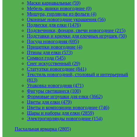
Маски карнавальные (59)
Мебель, ящики новогодние (0)
Мишура, гирлянды из фольги (4)
Оконные новогодние украшения (56)
Подвески для елки (1476)
Подсвечники, фонари, свечи новогодние (215)
Подставки и крючки для елочных игрушек (50)
Посуда новогодняя (695)
Прищепки новогодние (4)
Птицы для елки (573)
Символ года (545)
Снег искусственный (29)
Статуэтки новогодние (841)
Текстиль новогодний, столовый и интерьерный
(813)
Упаковка новогодняя (471)
Фигуры светящиеся (100)
Формовые игрушки для елки (3662)
Цветы для елки (479)
Цветы и композиции новогодние (746)
Шары и наборы для елки (2859)
Электрогирлянды новогодние (154)
Пасхальная ярмарка (2805)