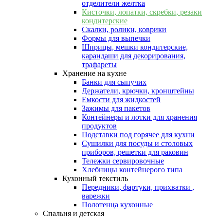
отделители желтка
Кисточки, лопатки, скребки, резаки
кондитерские
Скалки, ролики, коврики
Формы для выпечки
Шприцы, мешки кондитерские,
карандаши для декорирования,
трафареты
Хранение на кухне
Банки для сыпучих
Держатели, крючки, кронштейны
Емкости для жидкостей
Зажимы для пакетов
Контейнеры и лотки для хранения
продуктов
Подставки под горячее для кухни
Сушилки для посуды и столовых
приборов, решетки для раковин
Тележки сервировочные
Хлебницы контейнерого типа
Кухонный текстиль
Передники, фартуки, прихватки ,
варежки
Полотенца кухонные
Спальня и детская