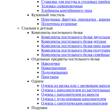
Сушилки для посуды и столовых прибор
Тележки сервировочные
Хлебницы контейнерого типа
Кухонный текстиль
Передники, фартуки, прихватки , вареж
Полотенца кухонные
Спальня и детская
Комплекты постельного белья
Комплекты постельного белья двухспал
Комплекты постельного белья детские
Комплекты постельного белья евро разм
Комплекты постельного белья полуторн
Комплекты постельного белья семейные
Отдельные предметы постельного белья
Наволочки
Наматрацники
Пододеяльники
Простыни
Одеяла
Одеяла из шелка или с шелковым напол
Одеяла с наполнителем из растительных
Одеяла с наполнителем из шерсти
Одеяла с пухо-перовым наполнителем
Одеяла с синтетическим наполнителем
Подушки