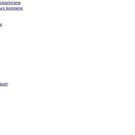
олнителем
ых волокон
м
мнат