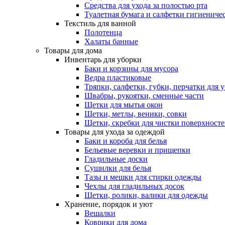
Средства для ухода за полостью рта
Туалетная бумага и салфетки гигиениче
Текстиль для ванной
Полотенца
Халаты банные
Товары для дома
Инвентарь для уборки
Баки и корзины для мусора
Ведра пластиковые
Тряпки, салфетки, губки, перчатки для 
Швабры, рукоятки, сменные части
Щетки для мытья окон
Щетки, метлы, веники, совки
Щетки, скребки для чистки поверхност
Товары для ухода за одеждой
Баки и короба для белья
Бельевые веревки и прищепки
Гладильные доски
Сушилки для белья
Тазы и мешки для стирки одежды
Чехлы для гладильных досок
Щетки, ролики, валики для одежды
Хранение, порядок и уют
Вешалки
Коврики для дома