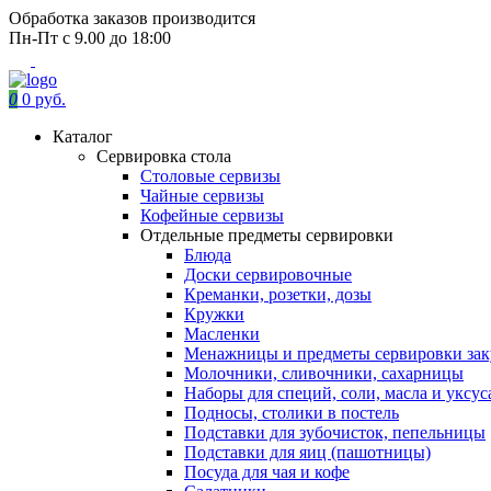
Обработка заказов производится
Пн-Пт с 9.00 до 18:00
0
0 руб.
Каталог
Сервировка стола
Столовые сервизы
Чайные сервизы
Кофейные сервизы
Отдельные предметы сервировки
Блюда
Доски сервировочные
Креманки, розетки, дозы
Кружки
Масленки
Менажницы и предметы сервировки зак
Молочники, сливочники, сахарницы
Наборы для специй, соли, масла и уксус
Подносы, столики в постель
Подставки для зубочисток, пепельницы
Подставки для яиц (пашотницы)
Посуда для чая и кофе