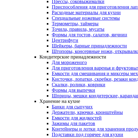
Прессы, соковыжималки
Приспособления для приготовления лап
Расходные материалы для кухни
Специальные ножевые системы
Термометры, таймеры
Точила, правила, мусаты
Формы для тостов, салатов, яичниц
Центрифуги
Шейкеры, барные принадлежности
Штопоры, консервные ножи, открывалк
Кондитерские принадлежности
Для мороженого
Для приготовления варенья и фруктовы
Емкости для смешивания и миксеры меха
Кисточки, лопатки, скребки, резаки кон
Скалки, ролики, коврики
Формы для выпечки
Шприцы, мешки кондитерские, карандаш
Хранение на кухне
Банки для сыпучих
Держатели, крючки, кронштейны
Емкости для жидкостей
Зажимы для пакетов
Контейнеры и лотки для хранения прод
Подставки под горячее для кухни