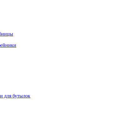
ебницы
фейники
ки для бутылок