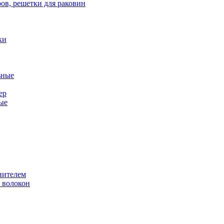
ов, решетки для раковин
ки
ьные
ер
ые
нителем
 волокон