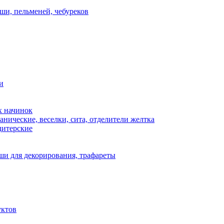
ши, пельменей, чебуреков
и
х начинок
нические, веселки, сита, отделители желтка
дитерские
и для декорирования, трафареты
уктов