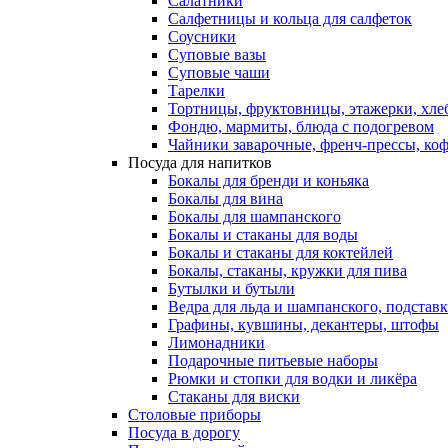
Салатники
Салфетницы и кольца для салфеток
Соусники
Суповые вазы
Суповые чаши
Тарелки
Тортницы, фруктовницы, этажерки, хл
Фондю, мармиты, блюда с подогревом
Чайники заварочные, френч-прессы, ко
Посуда для напитков
Бокалы для бренди и коньяка
Бокалы для вина
Бокалы для шампанского
Бокалы и стаканы для воды
Бокалы и стаканы для коктейлей
Бокалы, стаканы, кружки для пива
Бутылки и бутыли
Ведра для льда и шампанского, подстав
Графины, кувшины, декантеры, штофы
Лимонадники
Подарочные питьевые наборы
Рюмки и стопки для водки и ликёра
Стаканы для виски
Столовые приборы
Посуда в дорогу