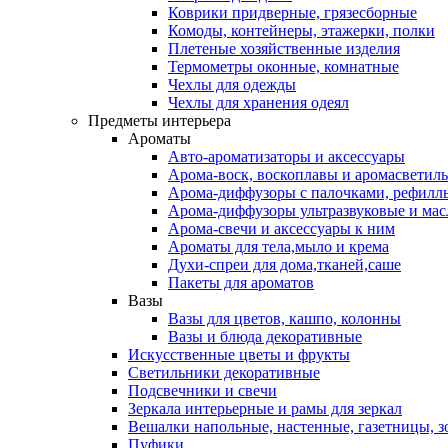
Коврики придверные, грязесборные
Комоды, контейнеры, этажерки, полки
Плетеные хозяйственные изделия
Термометры оконные, комнатные
Чехлы для одежды
Чехлы для хранения одеял
Предметы интерьера
Ароматы
Авто-ароматизаторы и аксессуары
Арома-воск, воскоплавы и аромасветил
Арома-диффузоры с палочками, рефилл
Арома-диффузоры ультразвуковые и мас
Арома-свечи и аксессуары к ним
Ароматы для тела,мыло и крема
Духи-спреи для дома,тканей,саше
Пакеты для ароматов
Вазы
Вазы для цветов, кашпо, колонны
Вазы и блюда декоративные
Искусственные цветы и фрукты
Светильники декоративные
Подсвечники и свечи
Зеркала интерьерные и рамы для зеркал
Вешалки напольные, настенные, газетницы, 
Пуфики