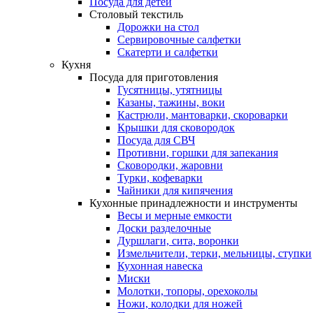
Посуда для детей
Столовый текстиль
Дорожки на стол
Сервировочные салфетки
Скатерти и салфетки
Кухня
Посуда для приготовления
Гусятницы, утятницы
Казаны, тажины, воки
Кастрюли, мантоварки, скороварки
Крышки для сковородок
Посуда для СВЧ
Противни, горшки для запекания
Сковородки, жаровни
Турки, кофеварки
Чайники для кипячения
Кухонные принадлежности и инструменты
Весы и мерные емкости
Доски разделочные
Дуршлаги, сита, воронки
Измельчители, терки, мельницы, ступки
Кухонная навеска
Миски
Молотки, топоры, орехоколы
Ножи, колодки для ножей