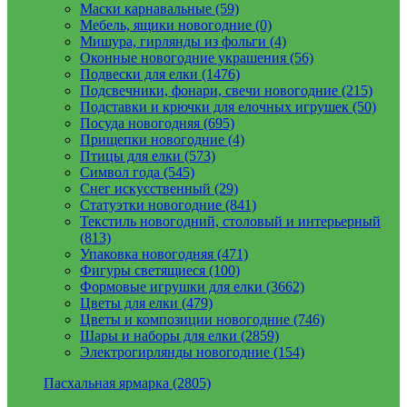
Маски карнавальные (59)
Мебель, ящики новогодние (0)
Мишура, гирлянды из фольги (4)
Оконные новогодние украшения (56)
Подвески для елки (1476)
Подсвечники, фонари, свечи новогодние (215)
Подставки и крючки для елочных игрушек (50)
Посуда новогодняя (695)
Прищепки новогодние (4)
Птицы для елки (573)
Символ года (545)
Снег искусственный (29)
Статуэтки новогодние (841)
Текстиль новогодний, столовый и интерьерный
(813)
Упаковка новогодняя (471)
Фигуры светящиеся (100)
Формовые игрушки для елки (3662)
Цветы для елки (479)
Цветы и композиции новогодние (746)
Шары и наборы для елки (2859)
Электрогирлянды новогодние (154)
Пасхальная ярмарка (2805)