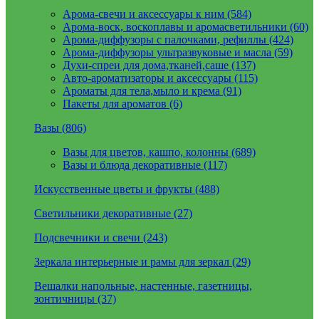
Арома-свечи и аксессуары к ним (584)
Арома-воск, воскоплавы и аромасветильники (60)
Арома-диффузоры с палочками, рефиллы (424)
Арома-диффузоры ультразвуковые и масла (59)
Духи-спреи для дома,тканей,саше (137)
Авто-ароматизаторы и аксессуары (115)
Ароматы для тела,мыло и крема (91)
Пакеты для ароматов (6)
Вазы (806)
Вазы для цветов, кашпо, колонны (689)
Вазы и блюда декоративные (117)
Искусственные цветы и фрукты (488)
Светильники декоративные (27)
Подсвечники и свечи (243)
Зеркала интерьерные и рамы для зеркал (29)
Вешалки напольные, настенные, газетницы,
зонтичницы (37)