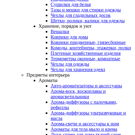
Сушилки для белья
Тазы и мешки для стирки одежды
Чехлы для гладильных досок
Щетки, ролики, валики для одежды
Хранение, порядок и уют
Вешалки
Коврики для дома
Коврики придверные, грязесборные
Комоды, контейнеры, этажерки, полки
Плетеные хозяйственные изделия
Термометры оконные, комнатные
Чехлы для одежды
Чехлы для хранения одеял
Предметы интерьера
Ароматы
Авто-ароматизаторы и аксессуары
Арома-воск, воскоплавы и
аромасветильники
Арома-диффузоры с палочками,
рефиллы
Арома-диффузоры ультразвуковые и
масла
Арома-свечи и аксессуары к ним
Ароматы для тела,мыло и крема
Духи-спреи для дома,тканей,саше