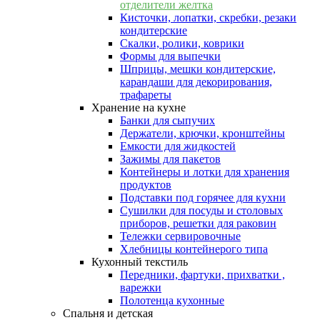
отделители желтка
Кисточки, лопатки, скребки, резаки
кондитерские
Скалки, ролики, коврики
Формы для выпечки
Шприцы, мешки кондитерские,
карандаши для декорирования,
трафареты
Хранение на кухне
Банки для сыпучих
Держатели, крючки, кронштейны
Емкости для жидкостей
Зажимы для пакетов
Контейнеры и лотки для хранения
продуктов
Подставки под горячее для кухни
Сушилки для посуды и столовых
приборов, решетки для раковин
Тележки сервировочные
Хлебницы контейнерого типа
Кухонный текстиль
Передники, фартуки, прихватки ,
варежки
Полотенца кухонные
Спальня и детская