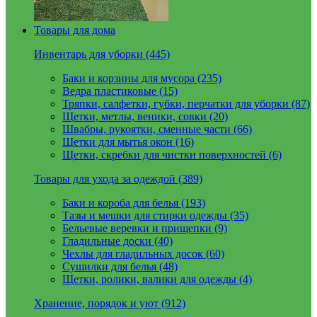
Товары для дома
Инвентарь для уборки (445)
Баки и корзины для мусора (235)
Ведра пластиковые (15)
Тряпки, салфетки, губки, перчатки для уборки (87)
Щетки, метлы, веники, совки (20)
Швабры, рукоятки, сменные части (66)
Щетки для мытья окон (16)
Щетки, скребки для чистки поверхностей (6)
Товары для ухода за одеждой (389)
Баки и короба для белья (193)
Тазы и мешки для стирки одежды (35)
Бельевые веревки и прищепки (9)
Гладильные доски (40)
Чехлы для гладильных досок (60)
Сушилки для белья (48)
Щетки, ролики, валики для одежды (4)
Хранение, порядок и уют (912)