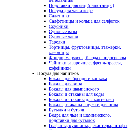
пепельницы
Подставки для яиц (пашотницы)
Посуда для чая и кофе
Салатники
Салфетницы и кольца для салфеток
Соусники
Суповые вазы
Суповые чаши
Тарелки
Тортницы, фруктовницы, этажерки,
хлебницы
Фондю, мармиты, блюда с подогревом
Чайники заварочные, френч-прессы,
кофейники
Посуда для напитков
Бокалы для бренди и коньяка
Бокалы для вина
Бокалы для шампанского
Бокалы и стаканы для воды
Бокалы и стаканы для коктейлей
Бокалы, стаканы, кружки для пива
Бутылки и бутыли
Ведра для льда и шампанского,
подставки для бутылок
Графины, кувшины, декантеры, штофы