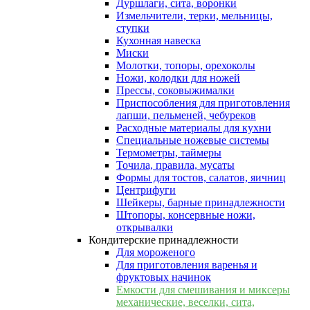
Дуршлаги, сита, воронки
Измельчители, терки, мельницы,
ступки
Кухонная навеска
Миски
Молотки, топоры, орехоколы
Ножи, колодки для ножей
Прессы, соковыжималки
Приспособления для приготовления
лапши, пельменей, чебуреков
Расходные материалы для кухни
Специальные ножевые системы
Термометры, таймеры
Точила, правила, мусаты
Формы для тостов, салатов, яичниц
Центрифуги
Шейкеры, барные принадлежности
Штопоры, консервные ножи,
открывалки
Кондитерские принадлежности
Для мороженого
Для приготовления варенья и
фруктовых начинок
Емкости для смешивания и миксеры
механические, веселки, сита,