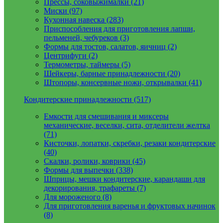
Прессы, соковыжималки (21)
Миски (97)
Кухонная навеска (283)
Приспособления для приготовления лапши,
пельменей, чебуреков (3)
Формы для тостов, салатов, яичниц (2)
Центрифуги (2)
Термометры, таймеры (5)
Шейкеры, барные принадлежности (20)
Штопоры, консервные ножи, открывалки (41)
Кондитерские принадлежности (517)
Емкости для смешивания и миксеры
механические, веселки, сита, отделители желтка
(71)
Кисточки, лопатки, скребки, резаки кондитерские
(40)
Скалки, ролики, коврики (45)
Формы для выпечки (338)
Шприцы, мешки кондитерские, карандаши для
декорирования, трафареты (7)
Для мороженого (8)
Для приготовления варенья и фруктовых начинок
(8)