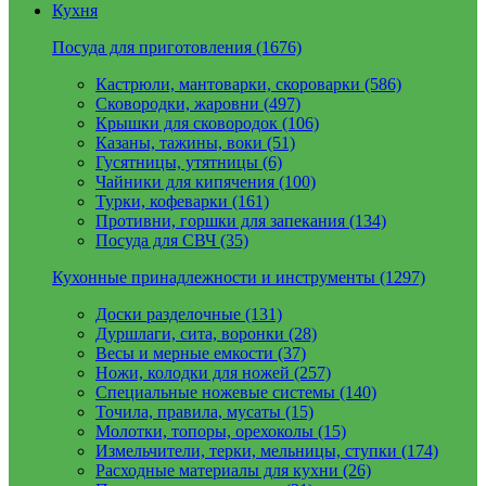
Кухня
Посуда для приготовления (1676)
Кастрюли, мантоварки, скороварки (586)
Сковородки, жаровни (497)
Крышки для сковородок (106)
Казаны, тажины, воки (51)
Гусятницы, утятницы (6)
Чайники для кипячения (100)
Турки, кофеварки (161)
Противни, горшки для запекания (134)
Посуда для СВЧ (35)
Кухонные принадлежности и инструменты (1297)
Доски разделочные (131)
Дуршлаги, сита, воронки (28)
Весы и мерные емкости (37)
Ножи, колодки для ножей (257)
Специальные ножевые системы (140)
Точила, правила, мусаты (15)
Молотки, топоры, орехоколы (15)
Измельчители, терки, мельницы, ступки (174)
Расходные материалы для кухни (26)