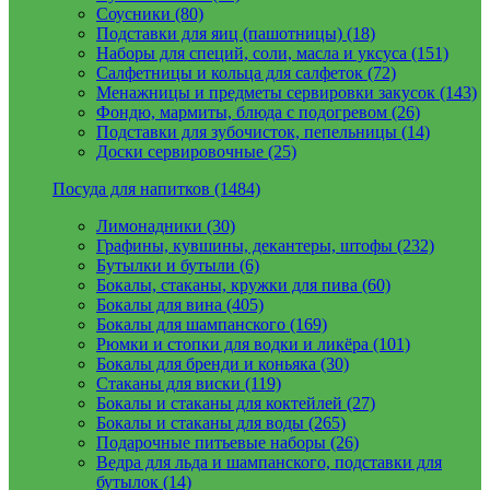
Соусники (80)
Подставки для яиц (пашотницы) (18)
Наборы для специй, соли, масла и уксуса (151)
Салфетницы и кольца для салфеток (72)
Менажницы и предметы сервировки закусок (143)
Фондю, мармиты, блюда с подогревом (26)
Подставки для зубочисток, пепельницы (14)
Доски сервировочные (25)
Посуда для напитков (1484)
Лимонадники (30)
Графины, кувшины, декантеры, штофы (232)
Бутылки и бутыли (6)
Бокалы, стаканы, кружки для пива (60)
Бокалы для вина (405)
Бокалы для шампанского (169)
Рюмки и стопки для водки и ликёра (101)
Бокалы для бренди и коньяка (30)
Стаканы для виски (119)
Бокалы и стаканы для коктейлей (27)
Бокалы и стаканы для воды (265)
Подарочные питьевые наборы (26)
Ведра для льда и шампанского, подставки для
бутылок (14)