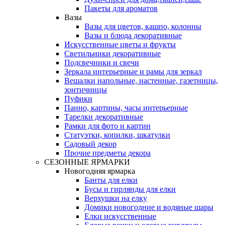
Пакеты для ароматов
Вазы
Вазы для цветов, кашпо, колонны
Вазы и блюда декоративные
Искусственные цветы и фрукты
Светильники декоративные
Подсвечники и свечи
Зеркала интерьерные и рамы для зеркал
Вешалки напольные, настенные, газетницы,
зонтичницы
Пуфики
Панно, картины, часы интерьерные
Тарелки декоративные
Рамки для фото и картин
Статуэтки, копилки, шкатулки
Садовый декор
Прочие предметы декора
СЕЗОННЫЕ ЯРМАРКИ
Новогодняя ярмарка
Банты для елки
Бусы и гирлянды для елки
Верхушки на елку
Домики новогодние и водяные шары
Елки искусственные