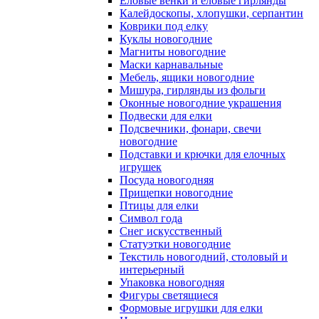
Еловые венки и еловые гирлянды
Калейдоскопы, хлопушки, серпантин
Коврики под елку
Куклы новогодние
Магниты новогодние
Маски карнавальные
Мебель, ящики новогодние
Мишура, гирлянды из фольги
Оконные новогодние украшения
Подвески для елки
Подсвечники, фонари, свечи
новогодние
Подставки и крючки для елочных
игрушек
Посуда новогодняя
Прищепки новогодние
Птицы для елки
Символ года
Снег искусственный
Статуэтки новогодние
Текстиль новогодний, столовый и
интерьерный
Упаковка новогодняя
Фигуры светящиеся
Формовые игрушки для елки