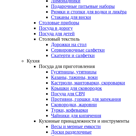
Лимонадники
Подарочные питьевые наборы
Рюмки и стопки для водки и ликёра
Стаканы для виски
Столовые приборы
Посуда в дорогу
Посуда для детей
Столовый текстиль
Дорожки на стол
Сервировочные салфетки
Скатерти и салфетки
Кухня
Посуда для приготовления
Гусятницы, утятницы
Казаны, тажины, воки
Кастрюли, мантоварки, скороварки
Крышки для сковородок
Посуда для СВЧ
Противни, горшки для запекания
Сковородки, жаровни
Турки, кофеварки
Чайники для кипячения
Кухонные принадлежности и инструменты
Весы и мерные емкости
Доски разделочные