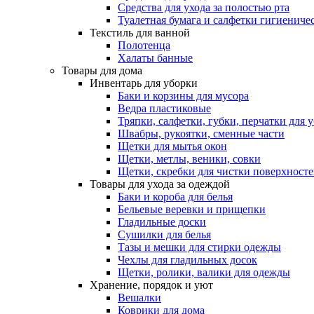
Средства для ухода за полостью рта
Туалетная бумага и салфетки гигиениче
Текстиль для ванной
Полотенца
Халаты банные
Товары для дома
Инвентарь для уборки
Баки и корзины для мусора
Ведра пластиковые
Тряпки, салфетки, губки, перчатки для 
Швабры, рукоятки, сменные части
Щетки для мытья окон
Щетки, метлы, веники, совки
Щетки, скребки для чистки поверхност
Товары для ухода за одеждой
Баки и короба для белья
Бельевые веревки и прищепки
Гладильные доски
Сушилки для белья
Тазы и мешки для стирки одежды
Чехлы для гладильных досок
Щетки, ролики, валики для одежды
Хранение, порядок и уют
Вешалки
Коврики для дома