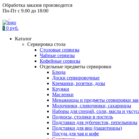
Обработка заказов производится
Пн-Пт с 9.00 до 18:00
0
0 руб.
Каталог
Сервировка стола
Столовые сервизы
Чайные сервизы
Кофейные сервизы
Отдельные предметы сервировки
Блюда
Доски сервировочные
Креманки, розетки, дозы
Кружки
Масленки
Менажницы и предметы сервировки зак
Молочники, сливочники, сахарницы
Наборы для специй, соли, масла и уксус
Подносы, столики в постель
Подставки для зубочисток, пепельницы
Подставки для яиц (пашотницы)
Посуда для чая и кофе