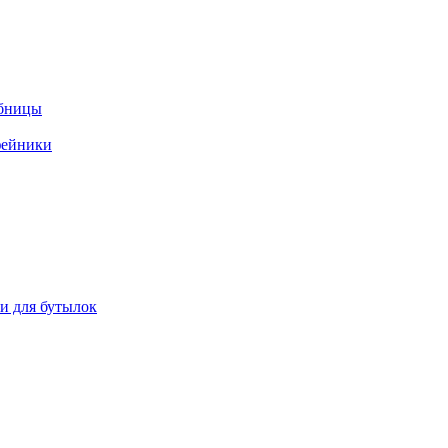
ебницы
фейники
ки для бутылок