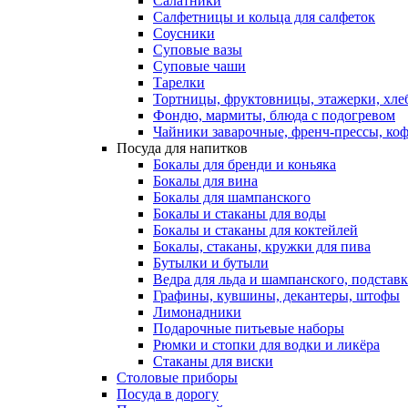
Салатники
Салфетницы и кольца для салфеток
Соусники
Суповые вазы
Суповые чаши
Тарелки
Тортницы, фруктовницы, этажерки, хл
Фондю, мармиты, блюда с подогревом
Чайники заварочные, френч-прессы, ко
Посуда для напитков
Бокалы для бренди и коньяка
Бокалы для вина
Бокалы для шампанского
Бокалы и стаканы для воды
Бокалы и стаканы для коктейлей
Бокалы, стаканы, кружки для пива
Бутылки и бутыли
Ведра для льда и шампанского, подстав
Графины, кувшины, декантеры, штофы
Лимонадники
Подарочные питьевые наборы
Рюмки и стопки для водки и ликёра
Стаканы для виски
Столовые приборы
Посуда в дорогу