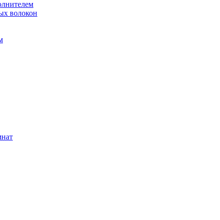
олнителем
ых волокон
м
мнат