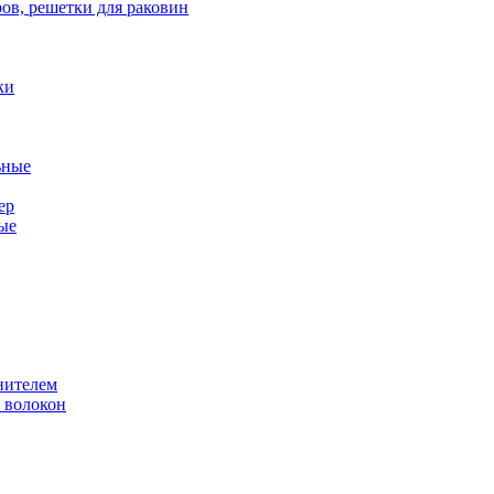
ов, решетки для раковин
ки
ьные
ер
ые
нителем
 волокон