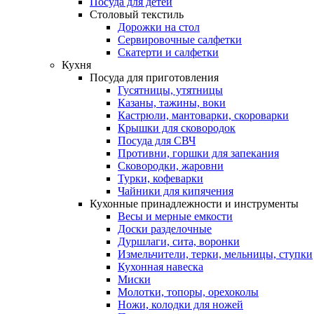
Посуда для детей
Столовый текстиль
Дорожки на стол
Сервировочные салфетки
Скатерти и салфетки
Кухня
Посуда для приготовления
Гусятницы, утятницы
Казаны, тажины, воки
Кастрюли, мантоварки, скороварки
Крышки для сковородок
Посуда для СВЧ
Противни, горшки для запекания
Сковородки, жаровни
Турки, кофеварки
Чайники для кипячения
Кухонные принадлежности и инструменты
Весы и мерные емкости
Доски разделочные
Дуршлаги, сита, воронки
Измельчители, терки, мельницы, ступки
Кухонная навеска
Миски
Молотки, топоры, орехоколы
Ножи, колодки для ножей