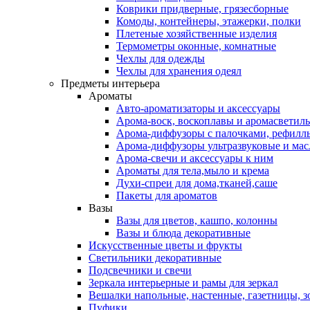
Коврики придверные, грязесборные
Комоды, контейнеры, этажерки, полки
Плетеные хозяйственные изделия
Термометры оконные, комнатные
Чехлы для одежды
Чехлы для хранения одеял
Предметы интерьера
Ароматы
Авто-ароматизаторы и аксессуары
Арома-воск, воскоплавы и аромасветил
Арома-диффузоры с палочками, рефилл
Арома-диффузоры ультразвуковые и мас
Арома-свечи и аксессуары к ним
Ароматы для тела,мыло и крема
Духи-спреи для дома,тканей,саше
Пакеты для ароматов
Вазы
Вазы для цветов, кашпо, колонны
Вазы и блюда декоративные
Искусственные цветы и фрукты
Светильники декоративные
Подсвечники и свечи
Зеркала интерьерные и рамы для зеркал
Вешалки напольные, настенные, газетницы, 
Пуфики