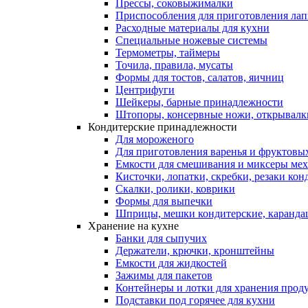
Прессы, соковыжималки
Приспособления для приготовления лап
Расходные материалы для кухни
Специальные ножевые системы
Термометры, таймеры
Точила, правила, мусаты
Формы для тостов, салатов, яичниц
Центрифуги
Шейкеры, барные принадлежности
Штопоры, консервные ножи, открывалк
Кондитерские принадлежности
Для мороженого
Для приготовления варенья и фруктовы
Емкости для смешивания и миксеры меха
Кисточки, лопатки, скребки, резаки кон
Скалки, ролики, коврики
Формы для выпечки
Шприцы, мешки кондитерские, карандаш
Хранение на кухне
Банки для сыпучих
Держатели, крючки, кронштейны
Емкости для жидкостей
Зажимы для пакетов
Контейнеры и лотки для хранения прод
Подставки под горячее для кухни