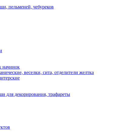
ши, пельменей, чебуреков
и
х начинок
нические, веселки, сита, отделители желтка
дитерские
и для декорирования, трафареты
уктов