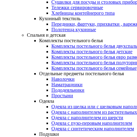
Сушилки для посуды и столовых прибор
Тележки сервировочные
Хлебницы контейнерого типа
Кухонный текстиль
Передники, фартуки, прихватки , вареж
Полотенца кухонные
Спальня и детская
Комплекты постельного белья
Комплекты постельного белья двухспал
Комплекты постельного белья детские
Комплекты постельного белья евро разм
Комплекты постельного белья полуторн
Комплекты постельного белья семейные
Отдельные предметы постельного белья
Наволочки
Наматрацники
Пододеяльники
Простыни
Одеяла
Одеяла из шелка или с шелковым напол
Одеяла с наполнителем из растительных
Одеяла с наполнителем из шерсти
Одеяла с пухо-перовым наполнителем
Одеяла с синтетическим наполнителем
Подушки